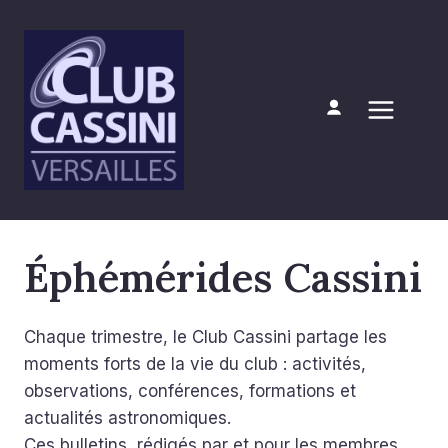
Aller
au
contenu
Mon compte
Éphémérides Cassini
Chaque trimestre, le Club Cassini partage les
moments forts de la vie du club : activités,
observations, conférences, formations et
actualités astronomiques.
Ces bulletins, rédigés par et pour les membres,