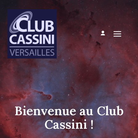
Aller
au
contenu
Mon compte
Bienvenue au Club
Cassini !