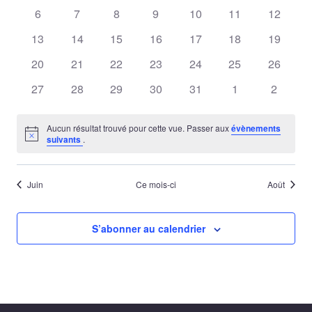
évènements
évènements
évènements
évènements
évènements
évènements
évènem
0
0
0
0
0
0
0
6
7
8
9
10
11
de
12
Évènements
évènements
évènements
évènements
évènements
évènements
évènements
évèneme
0
0
0
0
0
0
0
13
14
15
16
17
18
19
vues
évènements
évènements
évènements
évènements
évènements
évènements
évèneme
0
0
0
0
0
0
0
20
21
22
23
24
25
26
Évène
évènements
évènements
évènements
évènements
évènements
évènements
évèneme
0
0
0
0
0
0
0
27
28
29
30
31
1
2
évènements
évènements
évènements
évènements
évènements
évènements
évènem
Aucun résultat trouvé pour cette vue. Passer aux
évènements
Notice
suivants
.
Juin
Ce mois-ci
Août
S’abonner au calendrier